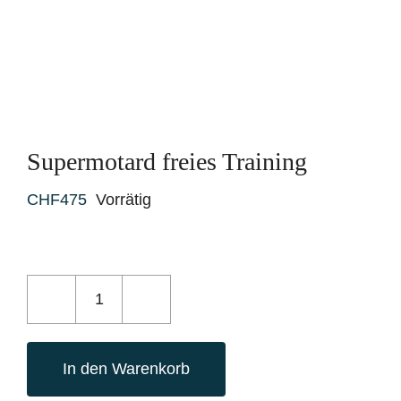
Supermotard freies Training
CHF
475
Vorrätig
Supermotard
freies
In den Warenkorb
Training
Menge