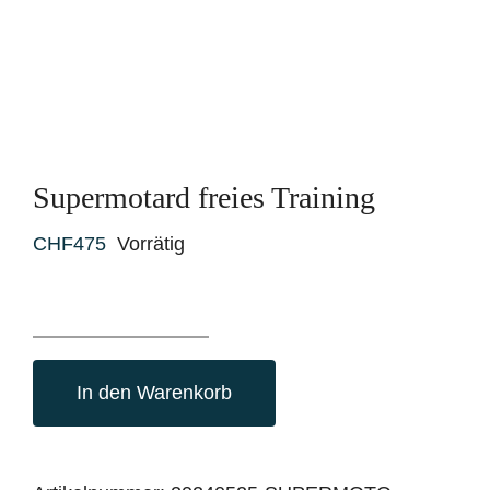
Supermotard freies Training
CHF
475
Vorrätig
Supermotard
freies
In den Warenkorb
Training
Menge