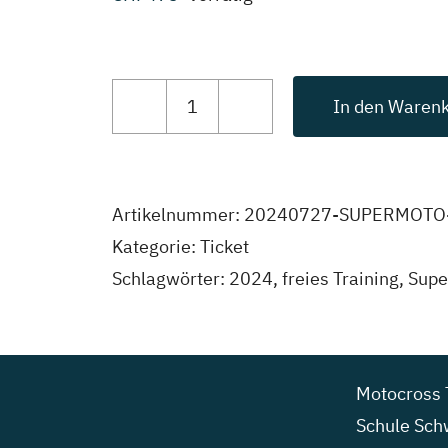
In den Waren
Supermotard
freies
Training
Artikelnummer:
20240727-SUPERMOTO
Menge
Kategorie:
Ticket
Schlagwörter:
2024
,
freies Training
,
Supe
Motocross 
Schule Sch