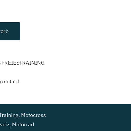
korb
-FREIESTRAINING
rmotard
Training
,
Motocross
weiz
,
Motorrad