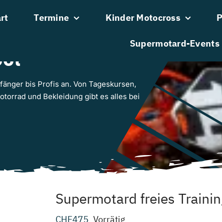
rt
Termine
Kinder Motocross
P
Supermotard-Events
ol
fänger bis Profis an. Von Tageskursen,
torrad und Bekleidung gibt es alles bei
Supermotard freies Traini
CHF
475
Vorrätig