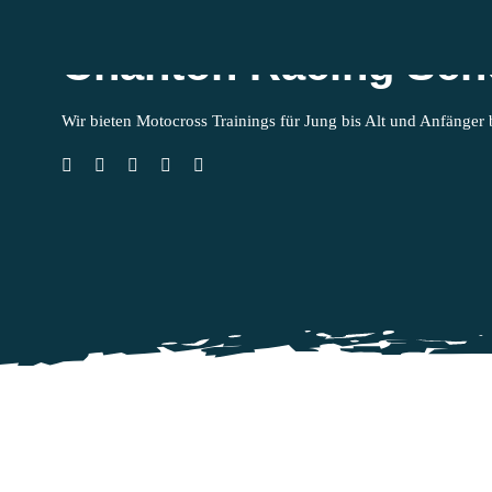
Zum
Inhalt
Chanton Racing Sch
springen
Start
Wir bieten Motocross Trainings für Jung bis Alt und Anfänger 
Termine
Kinder Motoc
Preise
Kontakt
Shop